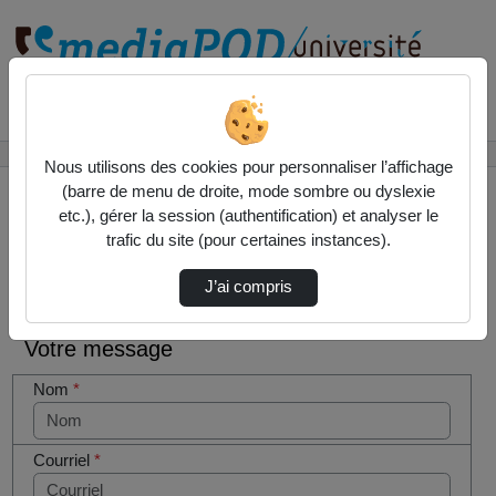
Rechercher un média sur
Accueil
Contactez nous
Nous utilisons des cookies pour personnaliser l’affichage
(barre de menu de droite, mode sombre ou dyslexie
etc.), gérer la session (authentification) et analyser le
trafic du site (pour certaines instances).
Contactez nous
Cocher
J’ai compris
cette case
si vous
Votre message
êtes un
humain en
Nom
*
métal
(obligatoire)
Courriel
*