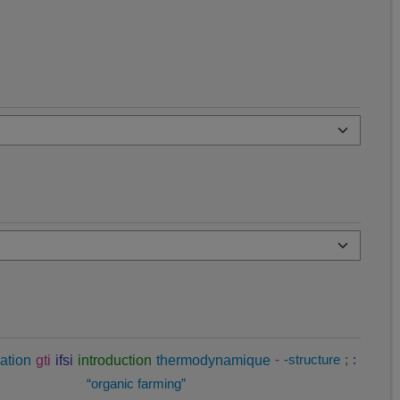
ation
gti
ifsi
introduction
thermodynamique
-
-structure
;
:
“organic farming”