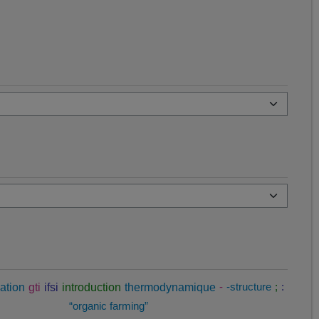
ation
gti
ifsi
introduction
thermodynamique
-
-structure
;
:
“organic farming”