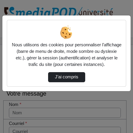
Rechercher un média sur
Accueil
Contactez nous
Nous utilisons des cookies pour personnaliser l’affichage
(barre de menu de droite, mode sombre ou dyslexie
etc.), gérer la session (authentification) et analyser le
trafic du site (pour certaines instances).
Contactez nous
Cocher
J’ai compris
cette case
si vous
Votre message
êtes un
humain en
Nom
*
métal
(obligatoire)
Courriel
*